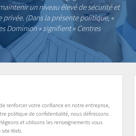
e maintenir un niveau élevé de sécurité et
e privée. (Dans la présente politique, «
s Dominion » signifient « Centres
t de renforcer votre confiance en notre entreprise,
re politique de confidentialité, nous définissons
otégeons et utilisons les renseignements vous
 site Web.