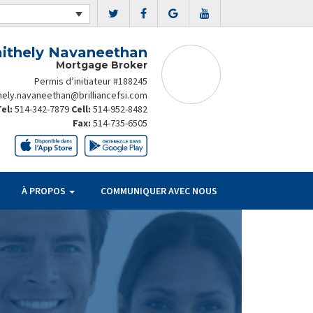
ithely Navaneethan
Mortgage Broker
Permis d’initiateur #188245
hely.navaneethan@brilliancefsi.com
Tel:
514-342-7879
Cell:
514-952-8482
Fax:
514-735-6505
À PROPOS
COMMUNIQUER AVEC NOUS