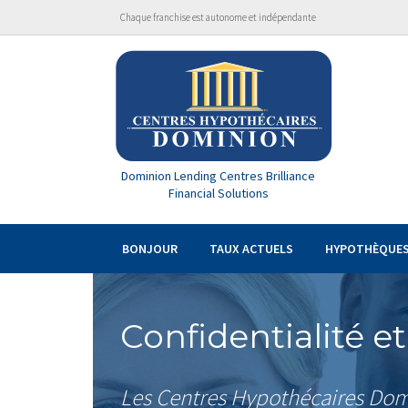
Chaque franchise est autonome et indépendante
Dominion Lending Centres Brilliance
Financial Solutions
BONJOUR
TAUX ACTUELS
HYPOTHÈQUE
Confidentialité et
Les Centres Hypothécaires Domi