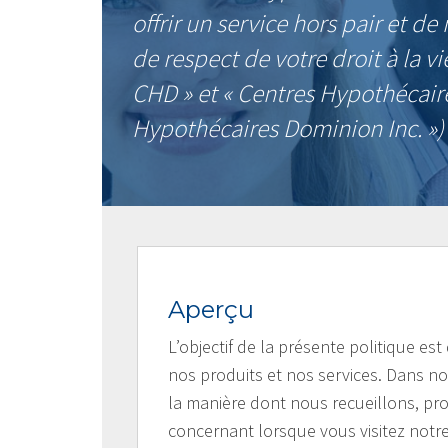
offrir un service hors pair et d
de respect de votre droit à la vi
CHD » et « Centres Hypothécaire
Hypothécaires Dominion Inc. »)
Aperçu
L’objectif de la présente politique es
nos produits et nos services. Dans not
la manière dont nous recueillons, pr
concernant lorsque vous visitez notre