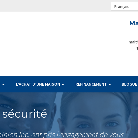
Français
Ma
mait
S
L’ACHAT D’UNE MAISON
REFINANCEMENT
BLOGUE
 sécurité
nion Inc. ont pris l’engagement de vous