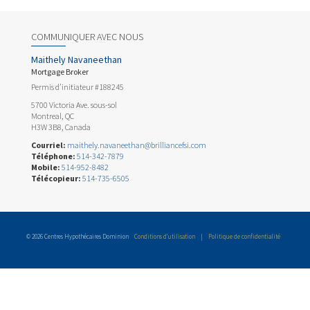
COMMUNIQUER AVEC NOUS
Maithely Navaneethan
Mortgage Broker
Permis d’initiateur #188245
5700 Victoria Ave. sous-sol
Montreal, QC
H3W 3B8, Canada
Courriel:
maithely.navaneethan@brilliancefsi.com
Téléphone:
514-342-7879
Mobile:
514-952-8482
Télécopieur:
514-735-6505
© 2026 Centres Hypothécaires Dominion
Conditions d’utilisation
|
Politique de confidentialité