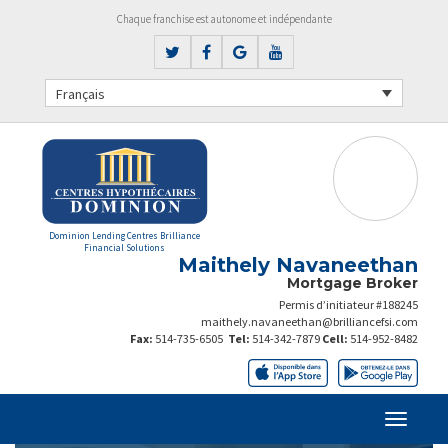
Chaque franchise est autonome et indépendante
Français
Dominion Lending Centres Brilliance
Financial Solutions
Maithely Navaneethan
Mortgage Broker
Permis d’initiateur #188245
maithely.navaneethan@brilliancefsi.com
Fax:
514-735-6505
Tel:
514-342-7879
Cell:
514-952-8482