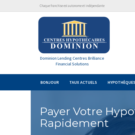
Chaque franchise est autonome et indépendante
Dominion Lending Centres Brilliance
Financial Solutions
BONJOUR
TAUX ACTUELS
HYPOTHÈQUE
Payer Votre Hypo
Rapidement