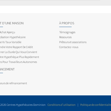
AT D’UNE MAISON
À PROPOS
 Achat Aperçu
Témoignages
obation Hypothécaire
Ressources
e Vs Taux Variable
Prêteurs et associations
dre Votre Rapport De Crédit
Contactez-nous
ner La Durée Qui Vous Convient
otre Hypothèque Plus Rapidement
ns Pour Travailleurs Autonomes
ANCEMENT
teurs de refinancement
 2026 Centres Hypothécaires Dominion
Conditions d’utilisation
|
Politique de confidentialit