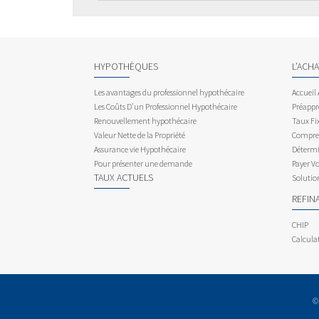
HYPOTHÈQUES
L’ACH
Les avantages du professionnel hypothécaire
Accueil
Les Coûts D’un Professionnel Hypothécaire
Préappr
Renouvellement hypothécaire
Taux Fix
Valeur Nette de la Propriété
Compren
Assurance vie Hypothécaire
Détermi
Pour présenter une demande
Payer V
TAUX ACTUELS
Solutio
REFIN
CHIP
Calcula
©