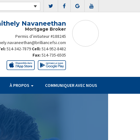
ithely Navaneethan
Mortgage Broker
Permis d’initiateur #188245
hely.navaneethan@brilliancefsi.com
Tel:
514-342-7879
Cell:
514-952-8482
Fax:
514-735-6505
À PROPOS
COMMUNIQUER AVEC NOUS