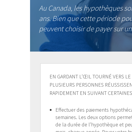
Au Canada, les hypothèques son
ans. Bien que cette période pou
peuvent choisir de payer sur un
EN GARDANT L’ŒIL TOURNÉ VERS LE 
PLUSIEURS PERSONNES RÉUSSISSEN
RAPIDEMENT EN SUIVANT CERTAINES 
Effectuer des paiements hypothéc
semaines. Les deux options permett
de la durée de l’hypothèque et peu
mois, chaque année. Payer votre h