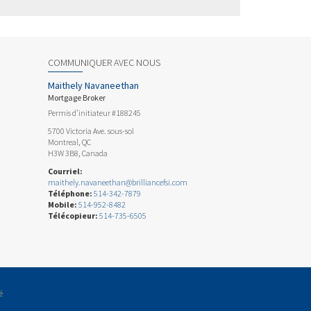
COMMUNIQUER AVEC NOUS
Maithely Navaneethan
Mortgage Broker
Permis d’initiateur #188245
5700 Victoria Ave. sous-sol
Montreal, QC
H3W 3B8, Canada
Courriel:
maithely.navaneethan@brilliancefsi.com
Téléphone:
514-342-7879
Mobile:
514-952-8482
Télécopieur:
514-735-6505
é